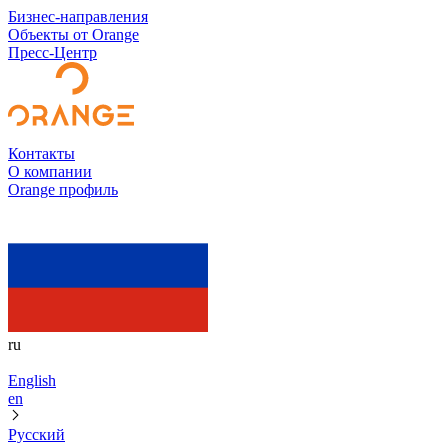
Бизнес-направления
Объекты от Orange
Пресс-Центр
Контакты
О компании
Orange профиль
ru
English
en
Русский