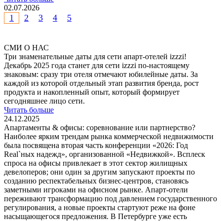
02.07.2026
1
2
3
4
5
СМИ О НАС
Три знаменательные даты для сети апарт-отелей izzzi!
Декабрь 2025 года станет для сети izzzi по-настоящему
знаковым: сразу три отеля отмечают юбилейные даты. За
каждой из которой отдельный этап развития бренда, рост
продукта и накопленный опыт, который формирует
сегодняшнее лицо сети.
Читать больше
24.12.2025
Апартаменты & офисы: соревнование или партнерство?
Наиболее ярким трендам рынка коммерческой недвижимости
была посвящена вторая часть конференции «2026: Год
Real`ных надежд», организованной «Недвижкой». Всплеск
спроса на офисы привлекает в этот сектор жилищных
девелоперов; они один за другим запускают проекты по
созданию респектабельных бизнес-центров, становясь
заметными игроками на офисном рынке. Апарт-отели
переживают трансформацию под давлением государственного
регулирования, а новые проекты стартуют реже на фоне
насыщающегося предложения. В Петербурге уже есть