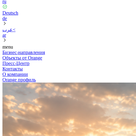
ru
Deutsch
de
عرب<
ar
menu
Бизнес-направления
Объекты от Orange
Пресс-Центр
Контакты
О компании
Orange профиль