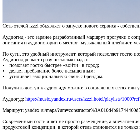
Сеть отелей izzzi объявляет о запуске нового сервиса - собст
Аудиогид - это заранее разработанный маршрут прогулки с со
описания и аудиоистории о местах; музыкальный плейлист, у
По сути, это удобный инструмент, который позволяет гостю п
Аудиогид решает сразу несколько задач:
• помогает гостю быстрее «войти» в город;
• делает пребывание более насыщенным;
• усиливает эмоциональную связь с брендом.
Получить доступ к аудиогиду можно: в социальных сетях или у
Аудиогуд:
https://music.yandex.ru/users/izzzi.hotel/playlist
Маршрут: yandex.ru/maps/?um=constructor%3A010d4b91744460d5
Современный гость ищет не просто размещение, а впечатления.
продуктовой концепции, в которой отель становится не только