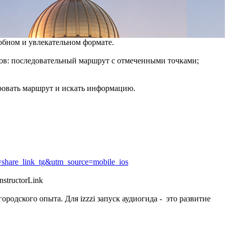
добном и увлекательном формате.
тов: последовательный маршрут с отмеченными точками;
ировать маршрут и искать информацию.
share_link_tg&utm_source=mobile_ios
structorLink
родского опыта. Для izzzi запуск аудиогида - это развитие