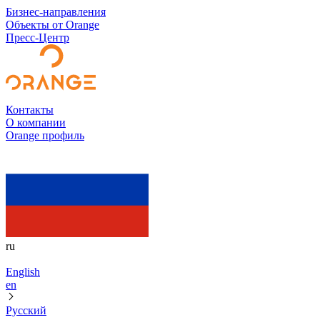
Бизнес-направления
Объекты от Orange
Пресс-Центр
Контакты
О компании
Orange профиль
ru
English
en
Русский