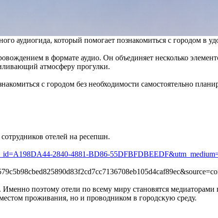
венного аудиогида, который помогает познакомиться с городом в у
провождением в формате аудио. Он объединяет несколько элемен
силивающий атмосферу прогулки.
ознакомиться с городом без необходимости самостоятельно план
 сотрудников отелей на ресепшн.
s/1000?ref_id=A198DA44-2840-4881-BD86-55DFBFDBEEDF&utm_medium=
79c5b98cbed825890d83f2cd7cc7136708eb105d4caf89ec&source=con
 Именно поэтому отели по всему миру становятся медиаторами го
 местом проживания, но и проводником в городскую среду.