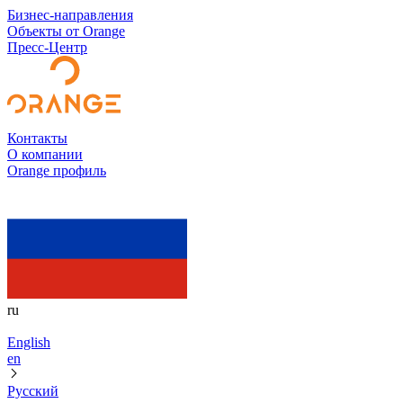
Бизнес-направления
Объекты от Orange
Пресс-Центр
Контакты
О компании
Orange профиль
ru
English
en
Русский